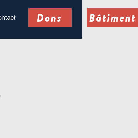
Dons
Bâtiment
ontact
1