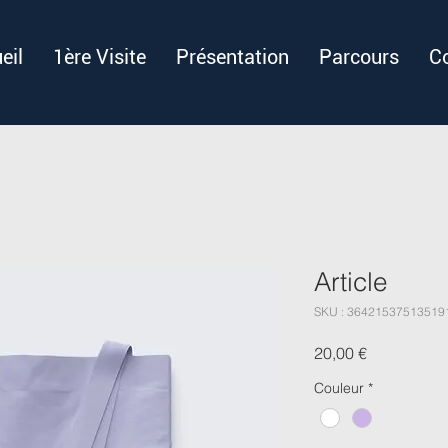
eil
1ère Visite
Présentation
Parcours
C
Article
SKU : 36421537513519
Prix
20,00 €
Couleur
*